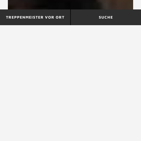
TREPPENMEISTER VOR ORT
SUCHE
DIN 18064
DIN 18069
DIN 18065
DIN 18065, Gebäudetreppen – Begriffe,
Messregeln, Hauptmaße
Die DIN 18065 ist die wichtigste Regel für die Maße
von
Treppen
im deutschen Wohnungsbau und enthält
alle Mindest- bzw. Höchstmaße für Treppen, mit
Ausnahme von statisch bedingten
Materialdimensionen. Die DIN 18065 ist in der