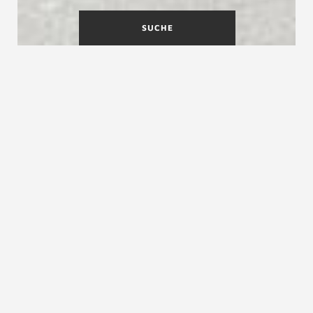
SUCHE
Jubiläum 2025 - 50 Jahre
Die Marke Treppenmeister steht für moderne,
hochwertige und innovative Treppen.
Die Marke Treppenmeister ist für uns
Verpflichtung unsere Stärke und
Unverwechselbarkeit zu fördern und auszubauen.
Wir geben Ihnen die Sicherheit, dass Sie bei der
Wahl Ihrer Treppe ein hochwertiges Produkt
erworben haben.
Kontakt aufnehmen