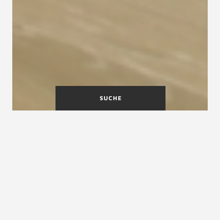
SUCHE
Machen Sie Betontreppen
wohnlicher
Unverkleidete Betontreppen sind nicht
jedermanns Sache. Und das aus gutem Grund:
Der Eindruck einer
Betontreppe
ohne Holz wirkt
oft kalt und düster. Das erinnert schnell an eine